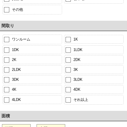
その他
間取り
ワンルーム
1K
1DK
1LDK
2K
2DK
2LDK
3K
3DK
3LDK
4K
4DK
4LDK
それ以上
面積